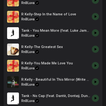
RnBLuva
R Kelly-Step In the Name of Love
RnBLuva
Tank - You Mean More (feat. Luke James & Major) [Official Major]
RnBLuva
R Kelly-The Greatest Sex
RnBLuva
R Kelly-You Made Me Love You
RnBLuva
R.Kelly - Beautiful In This Mirror (Write Me Back)
RnBLuva
Tank - No Cap (feat. Dantè, Dontaÿ, Dunteá) [Official Audio]
RnBLuva