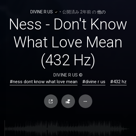
DIVINE R US
•
公開済み
2年前
の
他の
Ness - Don't Know
What Love Mean
(432 Hz)
DIVINE R US ©
#ness dont know what love mean
#divine r us
#432 hz