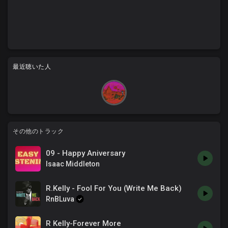
最近聴いた人
その他のトラック
09 - Happy Aniversary
Isaac Middleton
R.Kelly - Fool For You (Write Me Back)
RnBLuva
R Kelly-Forever More